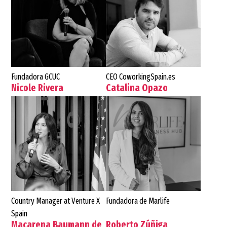
Fundadora GCUC
CEO CoworkingSpain.es
Nicole Rivera
Catalina Opazo
Country Manager at Venture X
Fundadora de Marlife
Spain
Macarena Baumann de
Roberto Zúñiga