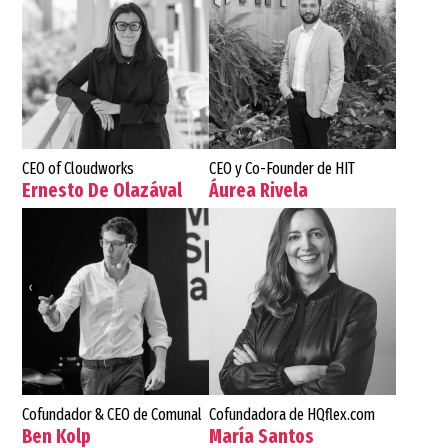
CEO of Cloudworks
CEO y Co-Founder de HIT
Ernesto De Olazával
Áurea Rivela
Cofundador & CEO de Comunal
Cofundadora de HQflex.com
Ben Kolp
María Santos