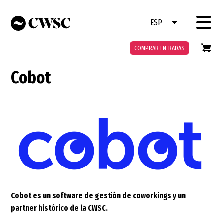
Pasar
al
ESP
Lista adicional 
contenido
principal
COMPRAR ENTRADAS
Cobot
Cobot es un software de gestión de coworkings y un
partner histórico de la CWSC.