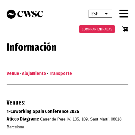
Pasar
al
ESP
Lista adicional 
contenido
principal
COMPRAR ENTRADAS
Información
Venue
·
Alojamiento
·
Transporte
Venues:
1-Coworking Spain Conference 2026
Aticco Diagrame
Carrer de Pere IV, 105, 109, Sant Martí, 08018
Barcelona