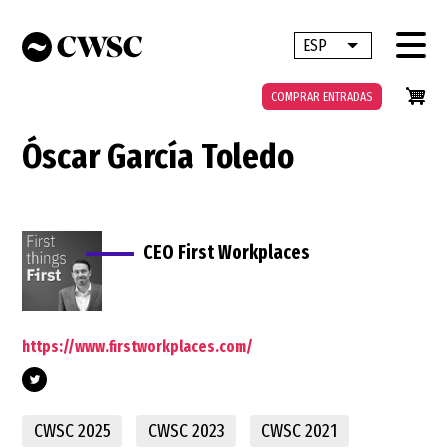
Pasar
al
ESP
Lista adicional 
contenido
principal
COMPRAR ENTRADAS
Óscar García Toledo
CEO First Workplaces
https://www.firstworkplaces.com/
CWSC 2025
CWSC 2023
CWSC 2021