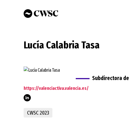
Pasar
al
contenido
principal
Lucía Calabria Tasa
Subdirectora de
https://valenciactiva.valencia.es/
calabria/
CWSC 2023