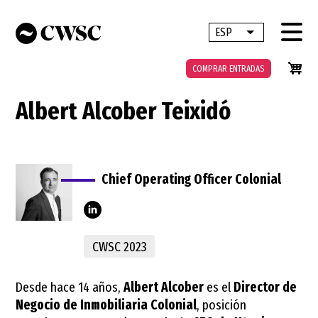
Pasar
al
ESP
Lista adicional 
contenido
principal
COMPRAR ENTRADAS
Albert Alcober Teixidó
Chief Operating Officer Colonial
alcober-
CWSC 2023
teixid%C3%B3-
71289027/
Desde hace 14 años,
Albert Alcober
es el
Director de
Negocio de Inmobiliaria Colonial
, posición