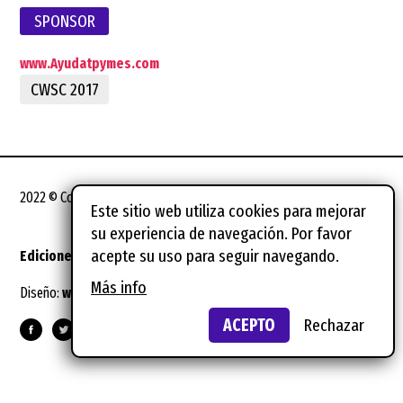
SPONSOR
www.Ayudatpymes.com
CWSC 2017
2022 © Coworking Spain Conference
Este sitio web utiliza cookies para mejorar
su experiencia de navegación. Por favor
acepte su uso para seguir navegando.
Ediciones anteriores
Notas legales
Más info
Diseño:
wild wild web
Suscríbete al newsletter
ACEPTO
Rechazar