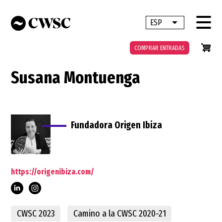
Pasar
al
ESP
Lista adicional 
contenido
principal
COMPRAR ENTRADAS
Susana Montuenga
Fundadora Origen Ibiza
https://origenibiza.com/
CWSC 2023
Camino a la CWSC 2020-21