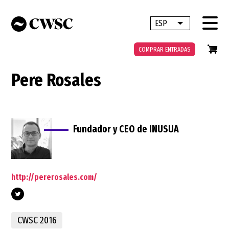
Pasar
al
ESP
Lista adicional 
contenido
principal
COMPRAR ENTRADAS
Pere Rosales
Fundador y CEO de INUSUA
http://pererosales.com/
CWSC 2016