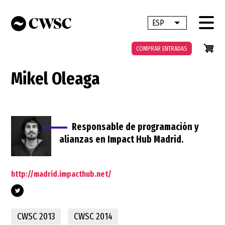
Pasar
al
ESP
Lista adicional 
contenido
principal
COMPRAR ENTRADAS
Mikel Oleaga
Responsable de programación y
alianzas en Impact Hub Madrid.
http://madrid.impacthub.net/
CWSC 2013
CWSC 2014