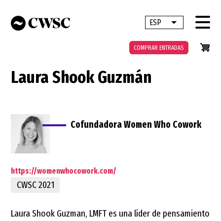
Pasar
al
ESP
Lista adicional 
contenido
principal
COMPRAR ENTRADAS
Laura Shook Guzmán
Cofundadora Women Who Cowork
https://womenwhocowork.com/
CWSC 2021
Laura Shook Guzman, LMFT es una líder de pensamiento