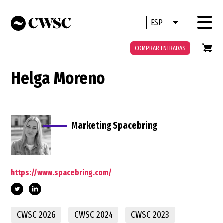
Pasar
al
ESP
Lista adicional 
contenido
principal
COMPRAR ENTRADAS
Helga Moreno
Marketing Spacebring
https://www.spacebring.com/
moreno-
CWSC 2026
CWSC 2024
CWSC 2023
34416499/