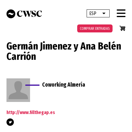
Pasar
al
ESP
Lista adicional 
contenido
principal
COMPRAR ENTRADAS
Germán Jimenez y Ana Belén
Carrión
Coworking Almería
http://www.fillthegap.es