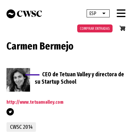
Pasar
al
ESP
Lista adicional 
contenido
principal
COMPRAR ENTRADAS
Carmen Bermejo
CEO de Tetuan Valley y directora de
su Startup School
http://www.tetuanvalley.com
CWSC 2014