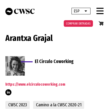
Pasar
al
ESP
Lista adicional 
contenido
principal
COMPRAR ENTRADAS
Arantxa Grajal
El Círculo Coworking
https://www.elcirculocoworking.com
CWSC 2023
Camino a la CWSC 2020-21