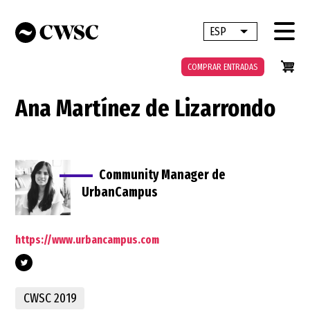
Pasar
al
ESP
Lista adicional 
contenido
principal
COMPRAR ENTRADAS
Ana Martínez de Lizarrondo
Community Manager de
UrbanCampus
https://www.urbancampus.com
lang=en
CWSC 2019