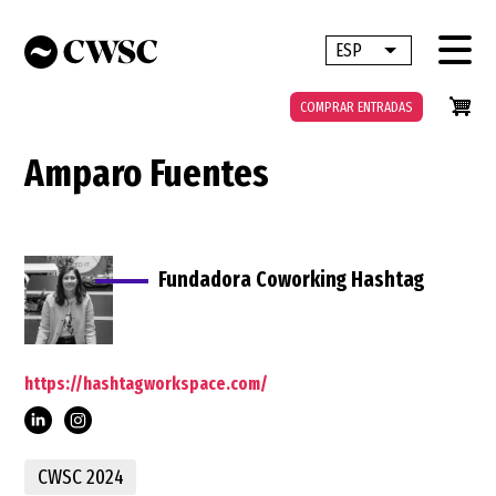
Pasar
al
ESP
Lista adicional 
contenido
principal
COMPRAR ENTRADAS
Amparo Fuentes
Fundadora Coworking Hashtag
https://hashtagworkspace.com/
CWSC 2024