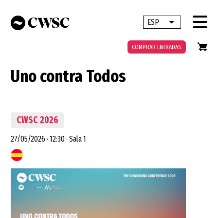
Pasar
al
ESP
Lista adicional 
contenido
principal
COMPRAR ENTRADAS
Uno contra Todos
CWSC 2026
27/05/2026
·
12:30
·
Sala 1