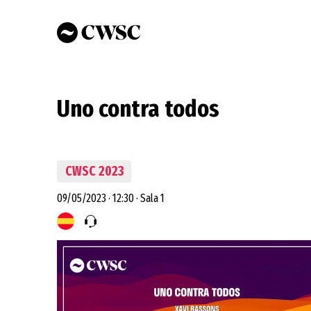
Pasar
al
contenido
principal
Uno contra todos
CWSC 2023
09/05/2023
·
12:30
·
Sala 1