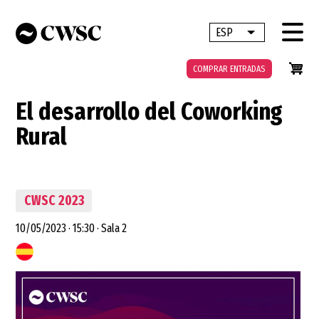
Pasar
al
ESP
Lista adicional 
contenido
principal
COMPRAR ENTRADAS
El desarrollo del Coworking
Rural
CWSC 2023
10/05/2023
·
15:30
·
Sala 2