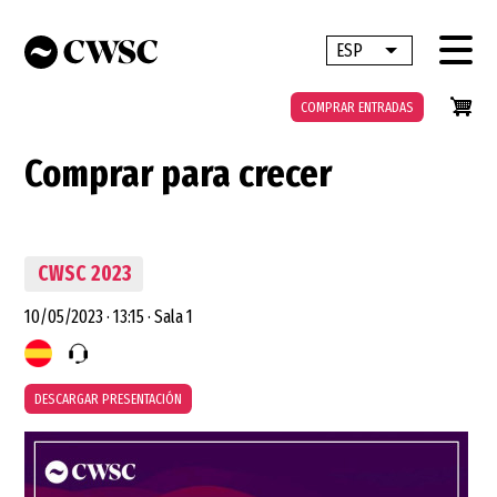
Pasar
al
ESP
Lista adicional 
contenido
principal
COMPRAR ENTRADAS
Comprar para crecer
CWSC 2023
10/05/2023
·
13:15
·
Sala 1
DESCARGAR PRESENTACIÓN