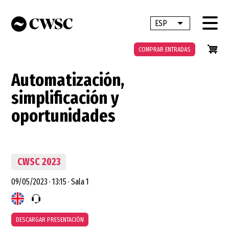
Pasar
al
ESP
Lista adicional 
contenido
principal
COMPRAR ENTRADAS
Automatización,
simplificación y
oportunidades
CWSC 2023
09/05/2023
·
13:15
·
Sala 1
DESCARGAR PRESENTACIÓN