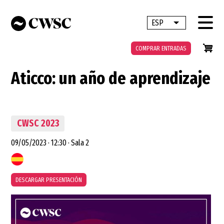
Pasar
al
ESP
Lista adicional 
contenido
principal
COMPRAR ENTRADAS
Aticco: un año de aprendizaje
CWSC 2023
09/05/2023
·
12:30
·
Sala 2
DESCARGAR PRESENTACIÓN