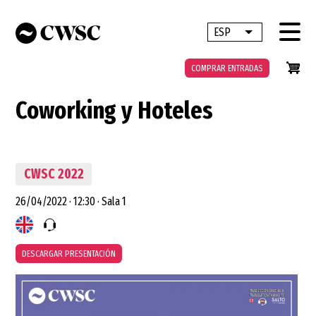
Pasar
al
ESP
Lista adicional 
contenido
principal
COMPRAR ENTRADAS
Coworking y Hoteles
CWSC 2022
26/04/2022
·
12:30
·
Sala 1
DESCARGAR PRESENTACIÓN