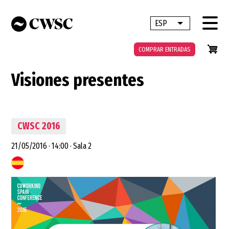
Pasar
al
ESP
Lista adicional 
contenido
principal
COMPRAR ENTRADAS
Visiones presentes
CWSC 2016
21/05/2016
·
14:00
·
Sala 2