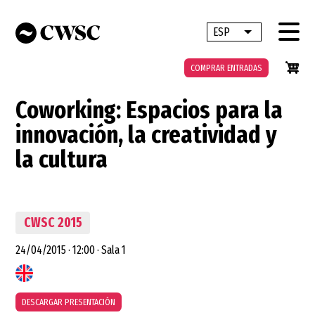
Pasar
al
ESP
Lista adicional 
contenido
principal
COMPRAR ENTRADAS
Coworking: Espacios para la
innovación, la creatividad y
la cultura
CWSC 2015
24/04/2015
·
12:00
·
Sala 1
DESCARGAR PRESENTACIÓN