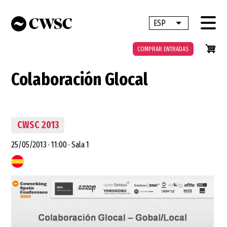
Pasar
al
ESP
Lista adicional 
contenido
principal
COMPRAR ENTRADAS
Colaboración Glocal
CWSC 2013
25/05/2013
·
11:00
·
Sala 1